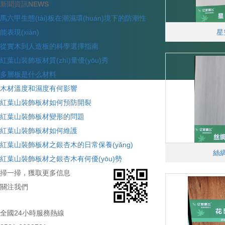
新聞資訊
NEWS
馬六甲生態(tài)板在潮濕環(huán)境下的防潮性
能表現(xiàn)
星
從實木到人造板的科學選擇指南
紅葉山裝飾板材質(zhì)量優(yōu)秀
多層板是什么材料
木材溫度和濕度有何影響
紅葉山裝飾板材如何預防開裂
紅葉山裝飾板材變形的問題
紅葉山裝飾板材如何維護
紅葉山裝飾板材之銀杏木的日常保養(yǎng)
絲
紅葉山裝飾板材之銀杏木有何優(yōu)勢
掃一掃，獲取更多信息
關注我們
全國24小時服務熱線