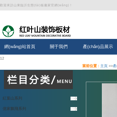
歡迎來訪山東臨沂生態(tài)板廠家官網(wǎng)！
網(wǎng)站首頁
關于我們
產(chǎn)品展示
1
2
公司簡介
馬六甲生態(tài)板
當前位置 :
主頁
>>
產
公司文化
實木厚芯板
東北楊木生態(tài)板
多層板
紅葉山系列
木工板
億家鵬飛系列
阻燃板