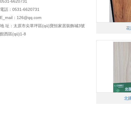
0531-6620731
電話：0531-6620731
E_mail：126@qq.com
地 址：太原市尖草坪區(qū)寶恒家居裝飾城3號
花
館西區(qū)1-8
網(wǎng)站首頁
走進紅葉山
生態(tài)板廠家
馬六甲板
解決方案
合作伙伴
新聞中心、
北
聯(lián)系我們