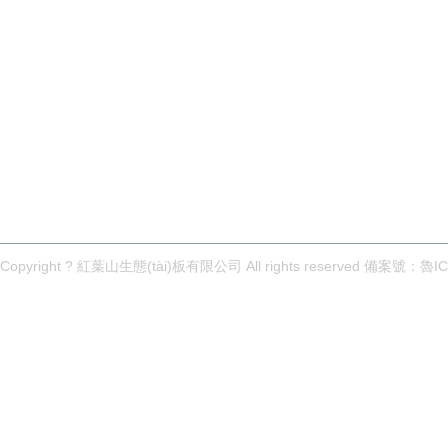
電 話：13073585580
郵 箱：37@qq.com
地 址：太原市尖草坪區(qū)寶恒家居裝飾城3號館西區(qū)1-
主要從事于
馬六甲生態(tài)板
,
實木厚芯板
,
東北楊木生態(tài)
詢！
服務支持：
主營區(qū)域：
主站
煙臺
濟南
青島
濰坊
淄博
日照
海
濱州
Copyright ? 紅葉山生態(tài)板有限公司 All rights reserved 備案號：
魯IC