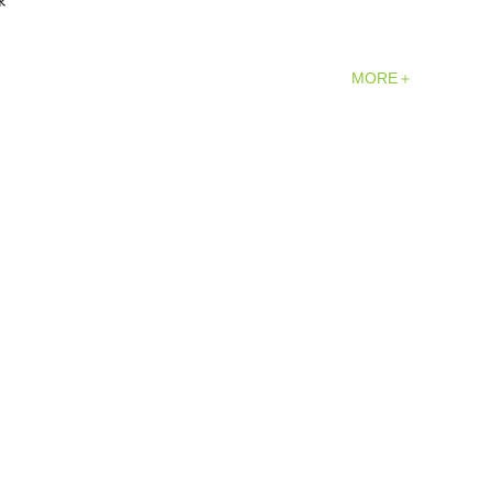
MORE＋
日照直紋蠟?