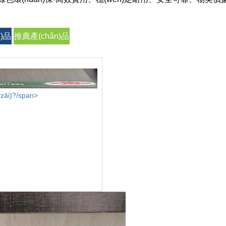
n)品
推薦產(chǎn)品
i)?/span>