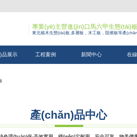
專業(yè)主營進(jìn)口馬六甲生態(tà
東北楊木生態(tài)板,多層板，木工板，阻燃板等產(chǎ
n)品展示
工程案例
新聞中心
在
(tài)板
廠容廠貌
公司新聞
在
板
厚芯板
行業(yè)新聞
(tài)板
常見問題
層板
產(chǎn)品中心
工板
燃板
綠色環(huán)保-高效實用、穩(wěn)定耐用、安全可靠、物美價