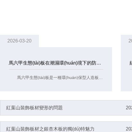
2026-03-20
2
馬六甲生態(tài)板在潮濕環(huán)境下的防潮性能表現(xiàn)
馬六甲生態(tài)板是一種環(huán)保型人造板材，以...
紅葉山裝飾板材變形的問題
20
紅葉山裝飾板材之銀杏木板的獨(dú)特魅力
20