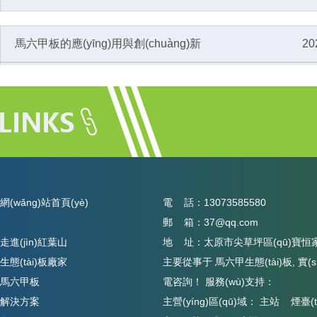
馬六甲板的應(yīng)用與創(chuàng)新
20
購(gòu)裝飾板材應(yīng)注意以下幾點(diǎn)
20
紅葉山裝飾板材之生態(tài)板的應(yīng)用領(lǐng)域
20
網(wǎng)站首頁(yè)
電 話：13073585580
郵 箱：37@qq.com
走進(jìn)紅葉山
地 址：太原市尖草坪區(qū)寶恒家居裝
生態(tài)板廠家
主要從事于
馬六甲生態(tài)板
,
實(
馬六甲板
電咨詢！
服務(wù)支持：
解決方案
主營(yíng)區(qū)域：
主站
煙臺(t