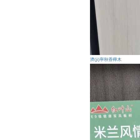
濟(jì)寧秋香櫸木