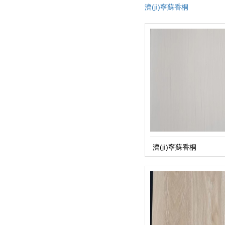
濟(jì)寧蘇香桐
濟(jì)寧蘇香桐